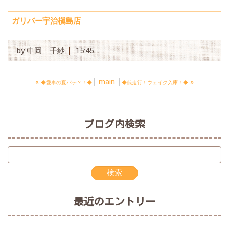
ガリバー宇治槇島店
by
中岡 千紗
15:45
«
main
»
◆愛車の夏バテ？！◆
◆低走行！ウェイク入庫！◆
ブログ内検索
最近のエントリー