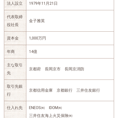
法人設立
1979年11月21日
代表取締
金子雅英
役社長
資本金
1,000万円
年商
14億
主な取引
京都府 長岡京市 長岡京消防
先
取引先銀
京都信用金庫 京都銀行 三井住友銀行
行
仕入れ先
ENEOS㈱ IDOM㈱
三井住友海上火災保険㈱