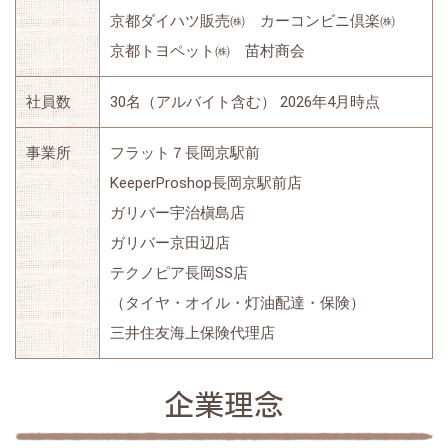
京都ダイハツ販売㈱ カーコンビニ倶楽㈱
京都トヨペット㈱ 苗村商会
社員数
30名（アルバイト含む） 2026年4月時点
事業所
フラット７長岡京駅前
KeeperProshop長岡京駅前店
ガリバー宇治槇島店
ガリバー京田辺店
テクノピア長岡SS店
（タイヤ・オイル・灯油配達・保険）
三井住友海上保険代理店
企業理念