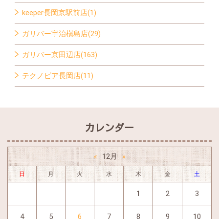
keeper長岡京駅前店(1)
ガリバー宇治槇島店(29)
ガリバー京田辺店(163)
テクノピア長岡店(11)
カレンダー
12月
«
»
日
月
火
水
木
金
土
1
2
3
4
5
6
7
8
9
10