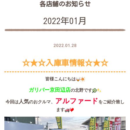
各店舗のお知らせ
2022年01月
2022.01.28
☆★☆入庫車情報☆★☆
皆様こんにちは
ガリバー京田辺店
の北野です
アルファード
人気
今回は
のおクルマ、
をご紹介致し
ます