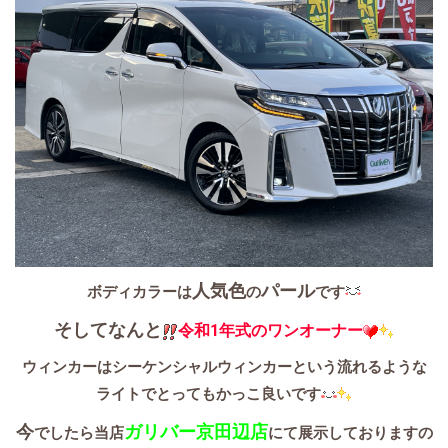
人気色
パール
ボディカラーは
の
です
そしてなんと
令和1年式のワンオーナー
ウィンカーはシーケンシャルウィンカーという流れるような
ライトでとってもかっこ良いです
今
ガリバー京田辺店
でしたら当店
にて展示しておりますの