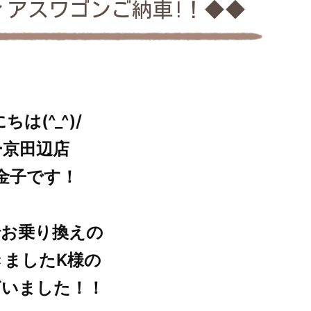
ィアスワゴンご納車!！◆◆
は(^_^)/
ー京田辺店
金子です！
でお乗り換えの
きましたK様の
ざいました！！