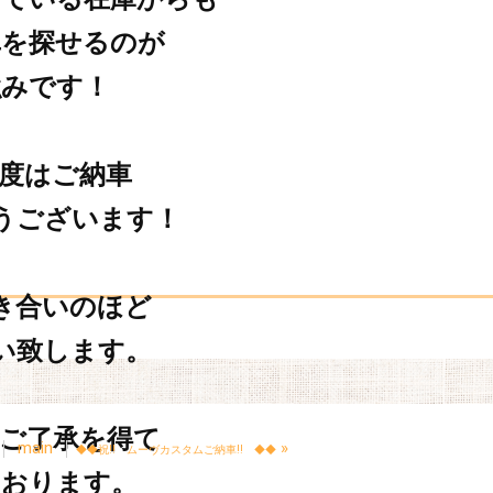
車を探せるのが
強みです！
の度はご納車
うございます！
き合いのほど
い致します。
のご了承を得て
main
»
◆◆祝!! ムーヴカスタムご納車!! ◆◆
ております。