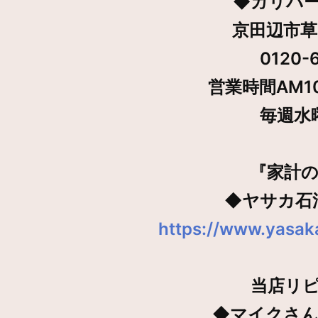
◆ガリバ
京田辺市草
0120-
営業時間AM10
毎週水
『家計
◆ヤサカ石
https://www.yasak
当店リ
◆マイクさんの