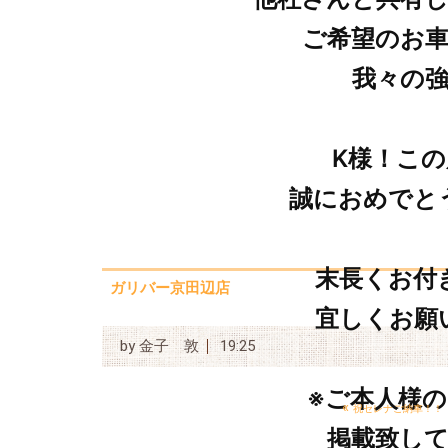
ご希望のお
我々の
K様！こ
誠におめでと
末長くお付
ガリバー京田辺店
宜しくお願
by
金子 敦
19:25
※ご本人様
«
祝セレナご納車！！
掲載致し