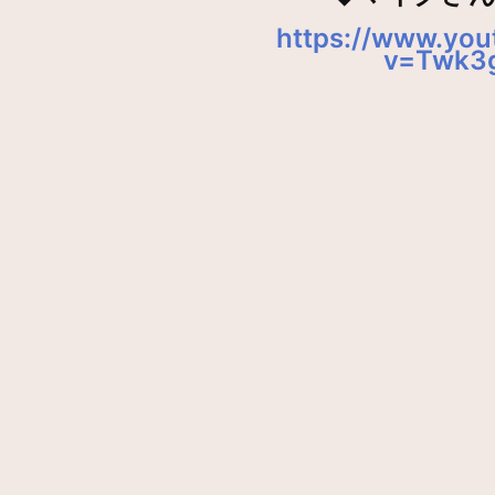
https://www.yo
v=Twk3