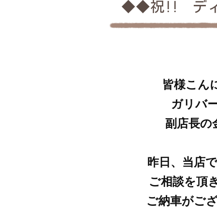
◆◆祝!! デ
皆様こんにち
ガリバ
副店長の
昨日、当店
ご相談を頂
ご納車がご