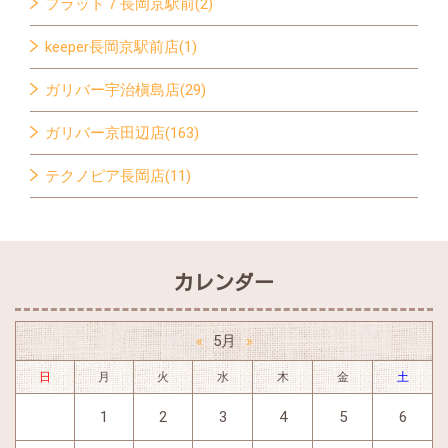
フラット７長岡京駅前(2)
keeper長岡京駅前店(1)
ガリバー宇治槇島店(29)
ガリバー京田辺店(163)
テクノピア長岡店(11)
カレンダー
5月
«
»
日
月
火
水
木
金
土
1
2
3
4
5
6