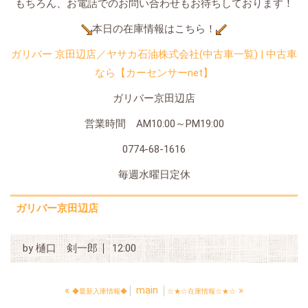
もちろん、お電話でのお問い合わせもお待ちしております！
本日の在庫情報はこちら！
ガリバー 京田辺店／ヤサカ石油株式会社(中古車一覧) | 中古車
なら【カーセンサーnet】
ガリバー京田辺店
営業時間 AM10:00～PM19:00
0774-68-1616
毎週水曜日定休
ガリバー京田辺店
by
樋口 剣一郎
12:00
«
main
»
◆最新入庫情報◆
☆★☆在庫情報☆★☆