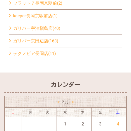
フラット７長岡京駅前(2)
keeper長岡京駅前店(1)
ガリバー宇治槇島店(40)
ガリバー京田辺店(163)
テクノピア長岡店(11)
カレンダー
3月
«
»
日
月
火
水
木
金
土
1
2
3
4