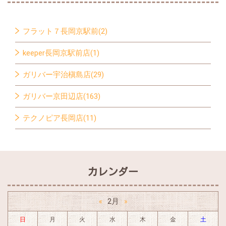
フラット７長岡京駅前(2)
keeper長岡京駅前店(1)
ガリバー宇治槇島店(29)
ガリバー京田辺店(163)
テクノピア長岡店(11)
カレンダー
2月
«
»
日
月
火
水
木
金
土