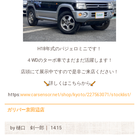
H18年式のパジェロミニです！
４WDのターボ車でまだまだ活躍します！
店頭にて展示中ですので是非ご来店ください！
詳しくはこちらから
https:
www.carsensor.net/shop/kyoto/227563071/stocklist/
ガリバー京田辺店
by
樋口 剣一郎
14:15