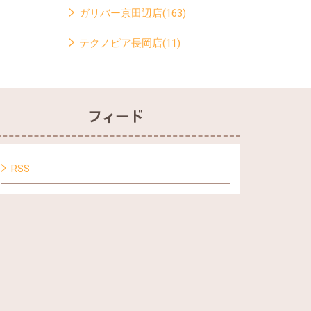
ガリバー京田辺店(163)
テクノピア長岡店(11)
フィード
RSS